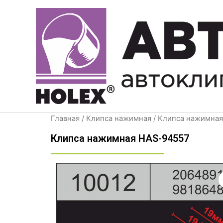
Перейти
к
содержимому
Главная
/
Клипса нажимная
/ Клипса нажимна
Клипса нажимная HAS-94557