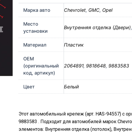
Марка авто
Chevrolet
,
GMC
,
Opel
Место
Внутренняя отделка (Двери)
установки
Материал
Пластик
OEM
(оригинальный
2064891
,
9818648
,
9883583
код, артикул)
Цвет
Белый
Этот автомобильный крепеж (арт. HAS-94557) с о
9883583 . Подходит для автомобилей марок Chevro
элементов: Внутренняя отделка (потолок), Внутрен