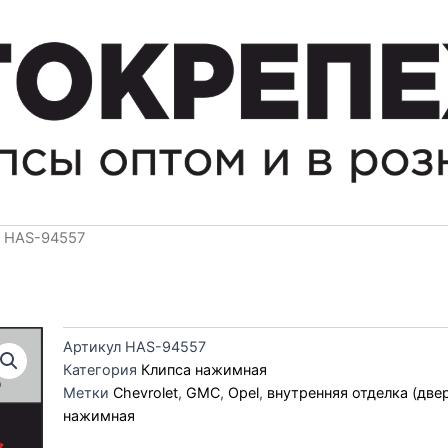
я HAS-94557
Артикул
HAS-94557
Категория
Клипса нажимная
Метки
Chevrolet
,
GMC
,
Opel
,
внутренняя отделка (две
нажимная