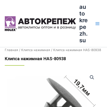
Перейти
Main
au
к
to
Men
содержимому
kre
pe
zh.
su
Главная
/
Клипса нажимная
/ Клипса нажимная HAS-80938
Клипса нажимная HAS-80938