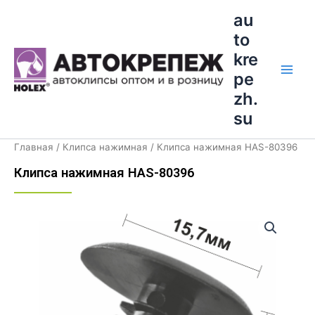
Перейти
Main
au
к
to
Men
содержимому
kre
pe
zh.
su
Главная
/
Клипса нажимная
/ Клипса нажимная HAS-80396
Клипса нажимная HAS-80396