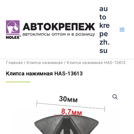
Перейти
Main
au
к
to
Men
содержимому
kre
pe
zh.
su
Главная
/
Клипса нажимная
/ Клипса нажимная HAS-13613
Клипса нажимная HAS-13613