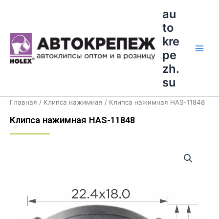
Перейти
Main
au
к
to
Men
содержимому
kre
pe
zh.
su
Главная
/
Клипса нажимная
/ Клипса нажимная HAS-11848
Клипса нажимная HAS-11848