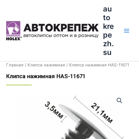
Перейти
Main
au
к
to
Men
содержимому
kre
pe
zh.
su
Главная
/
Клипса нажимная
/ Клипса нажимная HAS-11671
Клипса нажимная HAS-11671