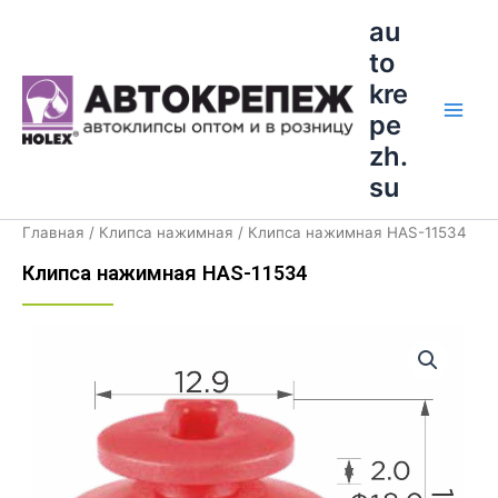
Перейти
Main
au
к
to
Men
содержимому
kre
pe
zh.
su
Главная
/
Клипса нажимная
/ Клипса нажимная HAS-11534
Клипса нажимная HAS-11534