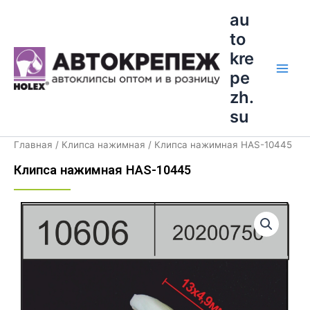
Перейти
Main
au
к
to
Men
содержимому
kre
pe
zh.
su
Главная
/
Клипса нажимная
/ Клипса нажимная HAS-10445
Клипса нажимная HAS-10445