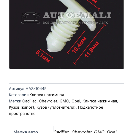
Артикул
HAS-10445
Категория
Клипса нажимная
Метки
Cadillac
,
Chevrolet
,
GMC
,
Opel
,
Клипса нажимная
,
Кузов (капот)
,
Кузов (уплотнители)
,
Подкапотное
пространство
Марка авто
Cadillac
,
Chevrolet
,
GMC
,
Opel