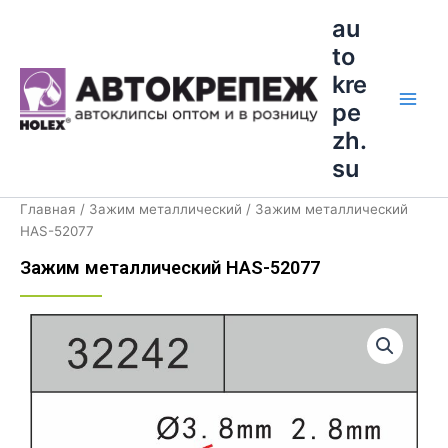
Перейти
Main
au
к
to
Men
содержимому
kre
pe
zh.
su
Главная
/
Зажим металлический
/ Зажим металлический
HAS-52077
Зажим металлический HAS-52077