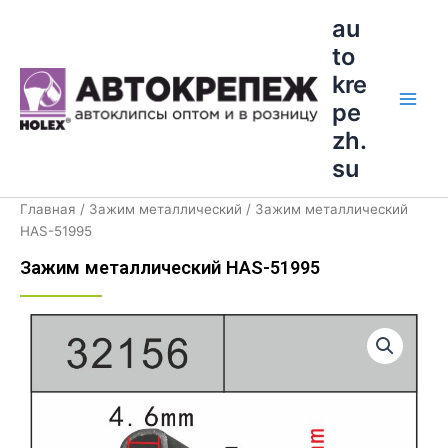
Перейти
Main
au
к
to
Men
содержимому
kre
pe
zh.
su
Главная
/
Зажим металлический
/ Зажим металлический
HAS-51995
Зажим металлический HAS-51995