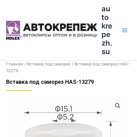
Перейти
Main
au
к
to
Men
содержимому
kre
pe
zh.
su
Главная
/
Вставка под саморез
/ Вставка под саморез HAS-
13279
Вставка под саморез HAS-13279