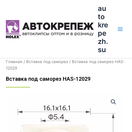
Перейти
Main
au
к
to
Men
содержимому
kre
pe
zh.
su
Главная
/
Вставка под саморез
/ Вставка под саморез HAS-
12029
Вставка под саморез HAS-12029