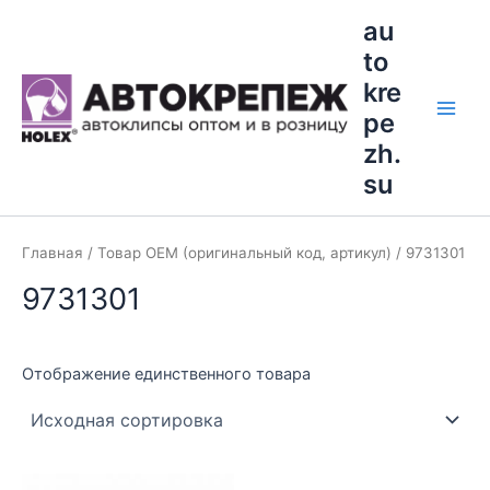
Перейти
Main
au
к
to
Men
содержимому
kre
pe
zh.
su
Главная
/ Товар OEM (оригинальный код, артикул) / 9731301
9731301
Отображение единственного товара