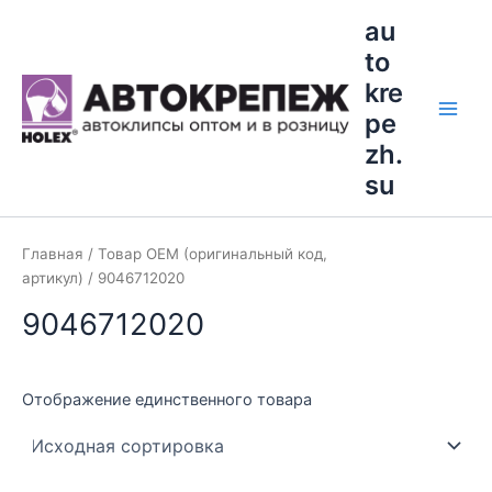
Перейти
Main
au
к
to
Men
содержимому
kre
pe
zh.
su
Главная
/ Товар OEM (оригинальный код,
артикул) / 9046712020
9046712020
Отображение единственного товара