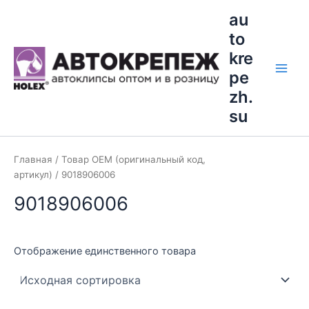
Перейти
Main
au
к
to
Men
содержимому
kre
pe
zh.
su
Главная
/ Товар OEM (оригинальный код,
артикул) / 9018906006
9018906006
Отображение единственного товара