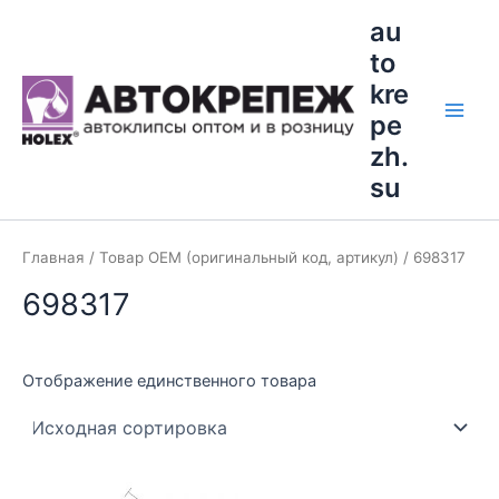
Перейти
Main
au
к
to
Men
содержимому
kre
pe
zh.
su
Главная
/ Товар OEM (оригинальный код, артикул) / 698317
698317
Отображение единственного товара