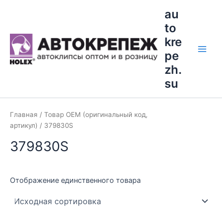
Перейти
Main
au
к
to
Men
содержимому
kre
pe
zh.
su
Главная
/ Товар OEM (оригинальный код,
артикул) / 379830S
379830S
Отображение единственного товара