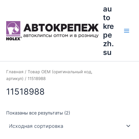
Перейти
Main
au
к
to
Men
содержимому
kre
pe
zh.
su
Главная
/ Товар OEM (оригинальный код,
артикул) / 11518988
11518988
Показаны все результаты (2)