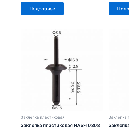
Оценка
Оценка
0
0
Подробнее
Подр
из
из
5
5
Заклепка пластиковая
Заклепка 
Заклепка пластиковая HAS-10308
Заклепк