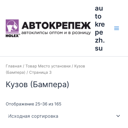
Перейти
Main
au
к
to
Men
содержимому
kre
pe
zh.
su
Главная
/ Товар Место установки /
Кузов
(Бампера)
/ Страница 3
Кузов (Бампера)
Отображение 25–36 из 165